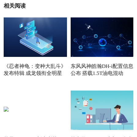
相关阅读
《忍者神龟：变种大乱斗》
东风风神皓瀚DH-i配置信息
发布特辑 成龙领衔全明星
公布 搭载1.5T油电混动