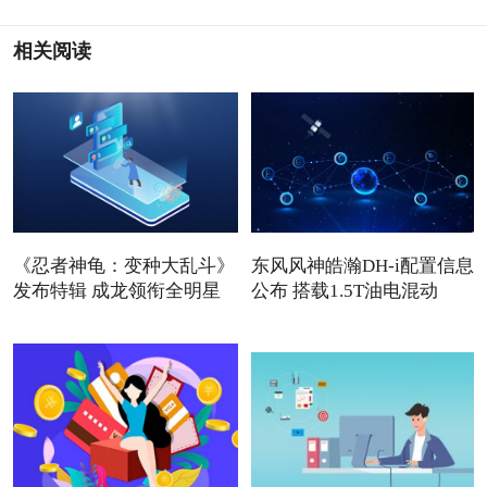
相关阅读
《忍者神龟：变种大乱斗》
东风风神皓瀚DH-i配置信息
发布特辑 成龙领衔全明星
公布 搭载1.5T油电混动