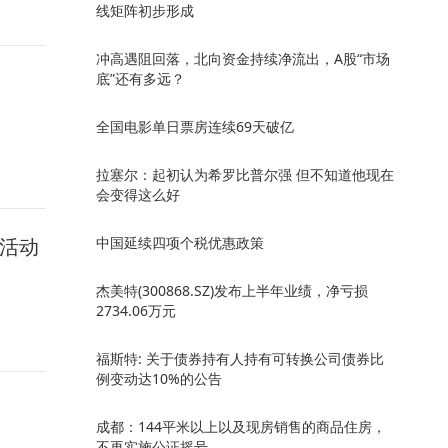
线矩阵初步形成
冲高遇阻回落，北向资金持续净流出，A股“市场
底”还有多远？
全国电影单日票房连续69天破亿
拉塞尔：起初认为希罗比普尔强 但不知道他现在
会变得这么好
”活动
中国延续四项个税优惠政策
杰美特(300868.SZ)发布上半年业绩，净亏损
2734.06万元
福斯特: 关于债券持有人持有可转换公司债券比
例变动达10%的公告
成都：144平米以上以及现房销售的商品住房，
不再实施公证摇号