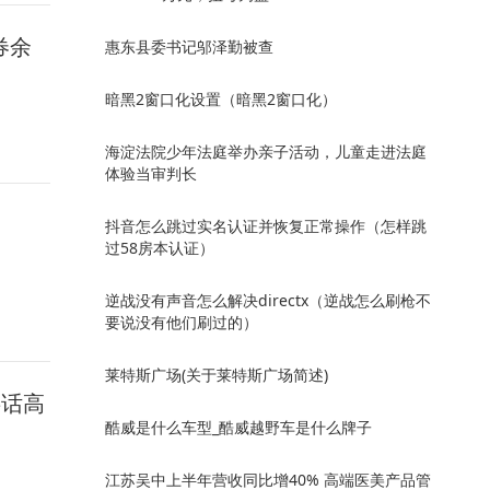
券余
惠东县委书记邬泽勤被查
暗黑2窗口化设置（暗黑2窗口化）
海淀法院少年法庭举办亲子活动，儿童走进法庭
体验当审判长
抖音怎么跳过实名认证并恢复正常操作（怎样跳
过58房本认证）
逆战没有声音怎么解决directx（逆战怎么刷枪不
要说没有他们刷过的）
莱特斯广场(关于莱特斯广场简述)
共话高
酷威是什么车型_酷威越野车是什么牌子
江苏吴中上半年营收同比增40% 高端医美产品管