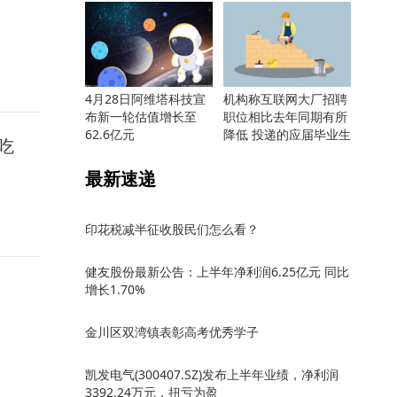
4月28日阿维塔科技宣
机构称互联网大厂招聘
布新一轮估值增长至
职位相比去年同期有所
62.6亿元
降低 投递的应届毕业生
吃
却更多
最新速递
印花税减半征收股民们怎么看？
健友股份最新公告：上半年净利润6.25亿元 同比
增长1.70%
金川区双湾镇表彰高考优秀学子
凯发电气(300407.SZ)发布上半年业绩，净利润
3392.24万元，扭亏为盈