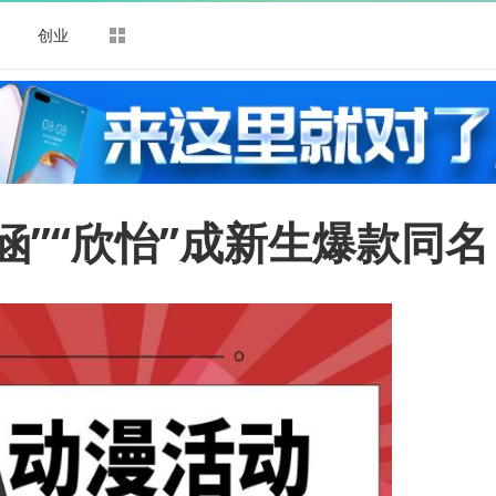
司
创业
涵”“欣怡”成新生爆款同名