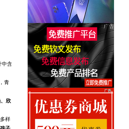
计中含
”，青
涵、欣
多样
孩子