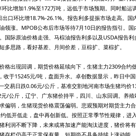
库存环比增加1.9%至172万吨，远低于市场预期。同时船运
日出口环比增18.7%-26.1%。报告利多提振市场走高。国
油领涨。MPOB公布后市场等待7月10日的报告指引。国
。国际原油价格走强、马棕油报告利多以及USDA报告利
短多思路，看好基差、月间价差，豆棕扩、菜棕扩。
价格出现回调，期货价格延续向下，生猪主力2309合约
%，收于15245元/吨，盘面升水。卓创数据显示，昨日中
前一交易日跌0.06元/公斤，基准交割地河南市场生猪均价13
12元/公斤，辽宁、广东猪价持平，四川、山东回调。养殖
求偏弱，生猪现货价格震荡偏弱。悲观预期对期货主力合
9合约低开低走，盘中再创新低。按照正常季节性规律，进
猪利润不断下降，未来或将加速产能淘汰进度，猪价将有
猪存栏仍高于正常保有量，短期尚不具备持续上涨动能。