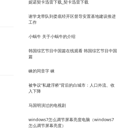
妮诺契卡迅雷下载_契卡迅雷下载
谢学龙带队到娄底经开区督导安置基地建设推进
工作
小蜗牛 关于小蜗牛的介绍
韩国综艺节目中国篇在线观看 韩国综艺节目中国
篇
崃的同音字 崃
被争议“私建浮桥”背后的白城市：人口外流、收
入下降
马国明演过的电视剧
windows7怎么调节屏幕亮度电脑（windows7
怎么调节屏幕亮度）