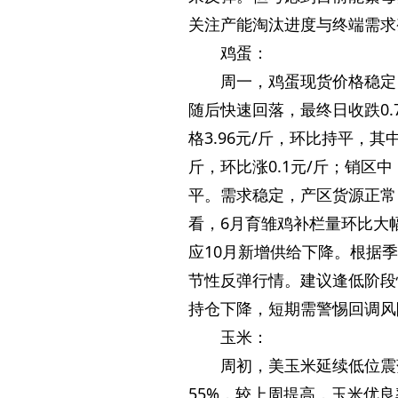
关注产能淘汰进度与终端需求
鸡蛋：
周一，鸡蛋现货价格稳定
随后快速回落，最终日收跌0.7
格3.96元/斤，环比持平，其
斤，环比涨0.1元/斤；销区中
平。需求稳定，产区货源正常
看，6月育雏鸡补栏量环比大
应10月新增供给下降。根据
节性反弹行情。建议逢低阶段
持仓下降，短期需警惕回调风
玉米：
周初，美玉米延续低位震
55%，较上周提高，玉米优