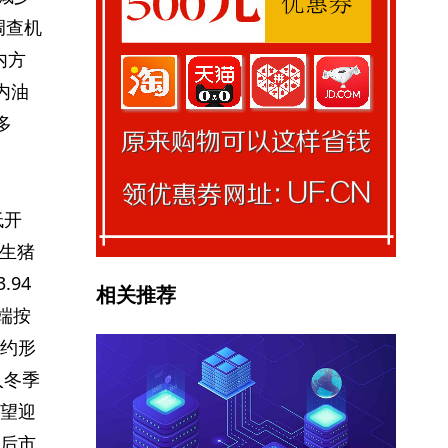
调查机
内方
内油
多
低开
国生猪
.94
相关推荐
端按
约形
入冬季
望迎
后市