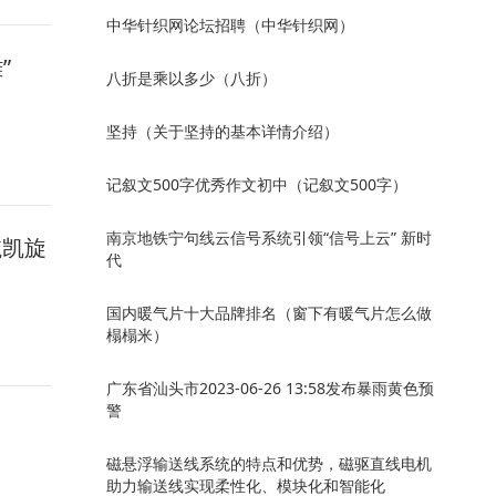
中华针织网论坛招聘（中华针织网）
”
八折是乘以多少（八折）
坚持（关于坚持的基本详情介绍）
记叙文500字优秀作文初中（记叙文500字）
南京地铁宁句线云信号系统引领“信号上云” 新时
航凯旋
代
国内暖气片十大品牌排名（窗下有暖气片怎么做
榻榻米）
广东省汕头市2023-06-26 13:58发布暴雨黄色预
警
磁悬浮输送线系统的特点和优势，磁驱直线电机
助力输送线实现柔性化、模块化和智能化