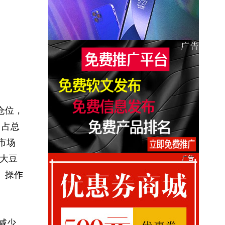
仓位，
，占总
市场
大豆
。操作
减少