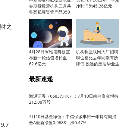
券期货经营机构三月共
净利润为45.36亿元
备案私募资管产品959
只
馭財之
4月28日阿维塔科技宣
机构称互联网大厂招聘
布新一轮估值增长至
职位相比去年同期有所
62.6亿元
降低 投递的应届毕业生
却更多
最新速递
海通证券（06837.HK）：7月10日南向资金增持
212.08万股
7月10日基金净值：中信保诚丰裕一年持有期混
合A最新净值0.9688，涨0.47%
.7