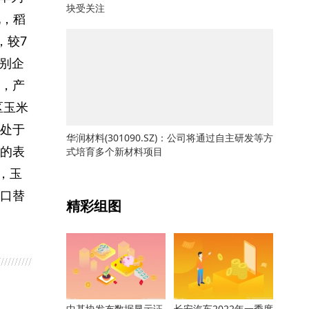
块受关注
现，稻
，较7
别企
，产
区玉米
处于
华润材料(301090.SZ)：公司将通过自主研发等方
的表
式培育多个新材料项目
，玉
关键词：
口替
精彩组图
中基协发布数据显示证
长安汽车2022年一季度