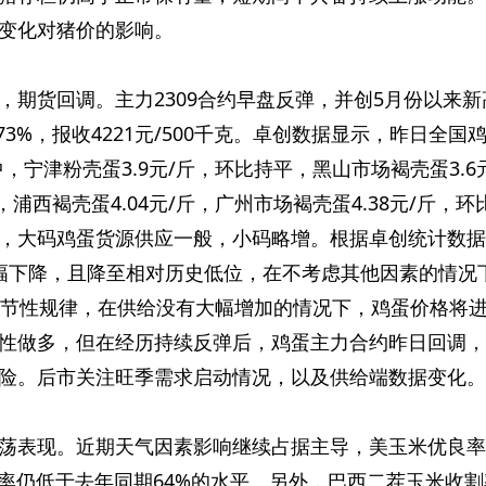
变化对猪价的影响。
，期货回调。主力2309合约早盘反弹，并创5月份以来新
3%，报收4221元/500千克。卓创数据显示，昨日全国
中，宁津粉壳蛋3.9元/斤，环比持平，黑山市场褐壳蛋3.6
，浦西褐壳蛋4.04元/斤，广州市场褐壳蛋4.38元/斤，环
，大码鸡蛋货源供应一般，小码略增。根据卓创统计数据
幅下降，且降至相对历史低位，在不考虑其他因素的情况
季节性规律，在供给没有大幅增加的情况下，鸡蛋价格将
性做多，但在经历持续反弹后，鸡蛋主力合约昨日回调，
险。后市关注旺季需求启动情况，以及供给端数据变化。
荡表现。近期天气因素影响继续占据主导，美玉米优良率
良率仍低于去年同期64%的水平。另外，巴西二茬玉米收割