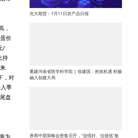
光大期货：7月11日农产品日报
高，
鸡蛋价
元/
比持
来
重建河南省医学科学院 | 徐建国：抢抓机遇 积极
下，对
融入创建大局
进入季
尾盘
券商中期策略会密集召开，“业绩好、估值低”板
率为