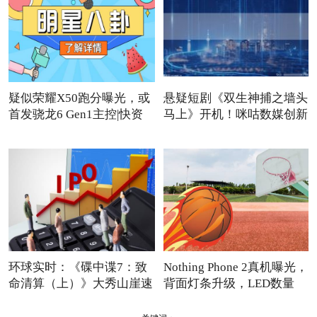
疑似荣耀X50跑分曝光，或
悬疑短剧《双生神捕之墙头
首发骁龙6 Gen1主控|快资
马上》开机！咪咕数媒创新
讯
环球实时：《碟中谍7：致
Nothing Phone 2真机曝光，
命清算（上）》大秀山崖速
背面灯条升级，LED数量